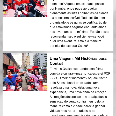
momento? Aquela emocionante passeio
por Namba, onde pude aproveitar
plenamente as luzes brilhantes da cidade
e a atmosfera incrível. Tudo foi tão bem
organizado, e os guias se certificarão de
que estávamos seguros enquanto ainda
nos divertíamos ao máximo. Eu não posso
recomendar isso o suficiente—se você
quer uma aventura, esta é a maneira
perfeita de explorar Osaka!
Uma Viagem, Mil Histórias para
Contar!
Eu vim a Osaka esperando uma ótima
comida e cultura—mas nunca esperei POR
ISSO. O melhor momento? Aquele trecho
pela Shinsaibashi onde cada curva
revelava uma nova vista, uma nova
experiência, uma nova onda de emoção.
As reações das pessoas nas calçadas, a
sensação do vento contra meu rosto, a
maneira como a cidade parecia ganhar
vida ao meu redor—tudo isso se
transformou em uma história que contarei