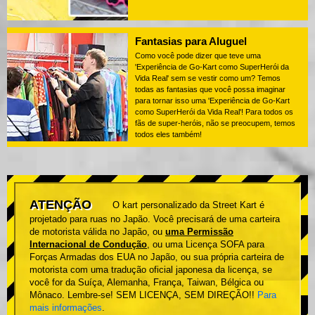
Fantasias para Aluguel
Como você pode dizer que teve uma
'Experiência de Go-Kart como SuperHerói da
Vida Real' sem se vestir como um? Temos
todas as fantasias que você possa imaginar
para tornar isso uma 'Experiência de Go-Kart
como SuperHerói da Vida Real'! Para todos os
fãs de super-heróis, não se preocupem, temos
todos eles também!
ATENÇÃO
O kart personalizado da Street Kart é
projetado para ruas no Japão. Você precisará de uma carteira
de motorista válida no Japão, ou
uma Permissão
Internacional de Condução
, ou uma Licença SOFA para
Forças Armadas dos EUA no Japão, ou sua própria carteira de
motorista com uma tradução oficial japonesa da licença, se
você for da Suíça, Alemanha, França, Taiwan, Bélgica ou
Mônaco. Lembre-se! SEM LICENÇA, SEM DIREÇÃO!!
Para
mais informações
.