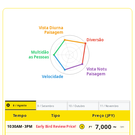
8 / Agosto
9 / Setembro
10 / Outubro
11 / Novembro
Tempo
Tipo
Preço (JPY)
7,000 ~
10:30AM - 3PM
Early Bird Review Price!
JPY
/pax
¥