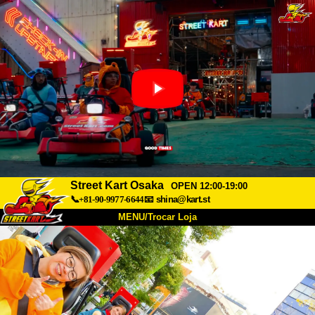
Street Kart Osaka
OPEN 12:00-19:00
📞+81-90-9977-6644
📧
shina@kart.st
MENU/Trocar Loja
INÍCIO
Sobre
Especificações
Preços
Acesso
Opiniões
FAQ