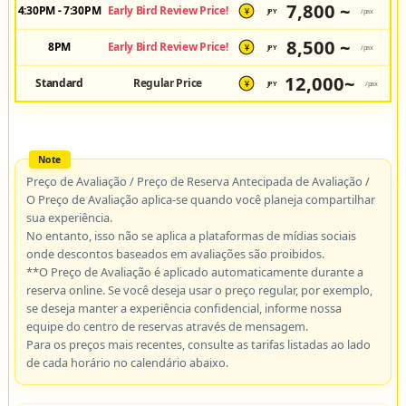
7,800 ~
4:30PM - 7:30PM
Early Bird Review Price!
JPY
/pax
¥
8,500 ~
8PM
Early Bird Review Price!
JPY
/pax
¥
12,000~
Standard
Regular Price
JPY
/pax
¥
Preço de Avaliação / Preço de Reserva Antecipada de Avaliação /
O Preço de Avaliação aplica-se quando você planeja compartilhar
sua experiência.
No entanto, isso não se aplica a plataformas de mídias sociais
onde descontos baseados em avaliações são proibidos.
**O Preço de Avaliação é aplicado automaticamente durante a
reserva online. Se você deseja usar o preço regular, por exemplo,
se deseja manter a experiência confidencial, informe nossa
equipe do centro de reservas através de mensagem.
Para os preços mais recentes, consulte as tarifas listadas ao lado
de cada horário no calendário abaixo.