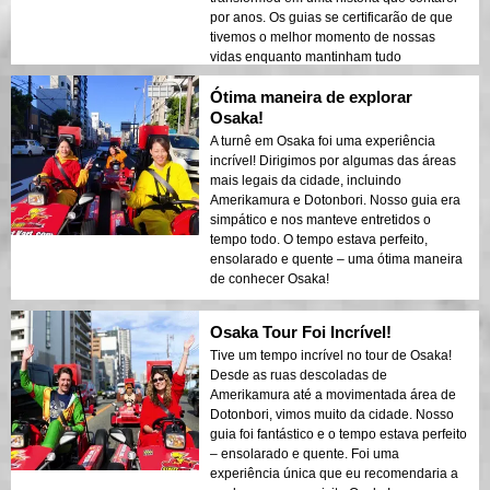
por anos. Os guias se certificarão de que
tivemos o melhor momento de nossas
vidas enquanto mantinham tudo
funcionando perfeitamente. Isso não foi
Ótima maneira de explorar
apenas um passeio—foi uma memória
sendo criada!
Osaka!
A turnê em Osaka foi uma experiência
incrível! Dirigimos por algumas das áreas
mais legais da cidade, incluindo
Amerikamura e Dotonbori. Nosso guia era
simpático e nos manteve entretidos o
tempo todo. O tempo estava perfeito,
ensolarado e quente – uma ótima maneira
de conhecer Osaka!
Osaka Tour Foi Incrível!
Tive um tempo incrível no tour de Osaka!
Desde as ruas descoladas de
Amerikamura até a movimentada área de
Dotonbori, vimos muito da cidade. Nosso
guia foi fantástico e o tempo estava perfeito
– ensolarado e quente. Foi uma
experiência única que eu recomendaria a