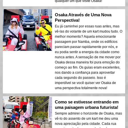
qualquer um que visite Osaka!
Osaka Através de Uma Nova
Perspectiva!
Eu já caminhei por essas ruas antes, mas
vê-las do volante de um kart mudou tudo. O
melhor momento? Aquela emocionante
passagem por Namba, onde os edifícios
pareciam passar rapidamente por nós, e
eu podia sentir a energia da cidade como
nunca antes. A sensação de me mover por
Osaka dessa maneira foi pura emoção do
começo ao fim. Os guias eram excelentes,
nos dando a confiança para aproveitar
cada segundo do passeio. Isso é
imperdível se você quiser ver Osaka de
uma perspectiva totalmente nova!
Como se estivesse entrando em
uma paisagem urbana futurista!
Sempre admirei o horizonte de Osaka, mas
vê-lo do assento de um kart me deu uma
nova apreciação pela cidade. Cada rua