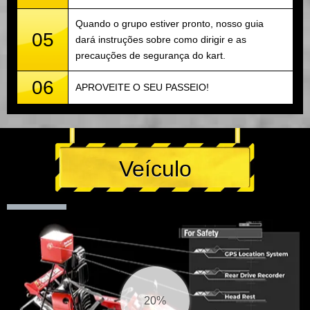
Quando o grupo estiver pronto, nosso guia
05
dará instruções sobre como dirigir e as
precauções de segurança do kart.
06
APROVEITE O SEU PASSEIO!
Veículo
21%