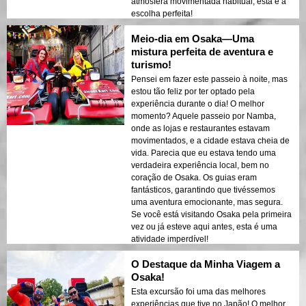
atmosfera movimentada habitual, esta é a
escolha perfeita!
Meio-dia em Osaka—Uma
mistura perfeita de aventura e
turismo!
Pensei em fazer este passeio à noite, mas
estou tão feliz por ter optado pela
experiência durante o dia! O melhor
momento? Aquele passeio por Namba,
onde as lojas e restaurantes estavam
movimentados, e a cidade estava cheia de
vida. Parecia que eu estava tendo uma
verdadeira experiência local, bem no
coração de Osaka. Os guias eram
fantásticos, garantindo que tivéssemos
uma aventura emocionante, mas segura.
Se você está visitando Osaka pela primeira
vez ou já esteve aqui antes, esta é uma
atividade imperdível!
O Destaque da Minha Viagem a
Osaka!
Esta excursão foi uma das melhores
experiências que tive no Japão! O melhor