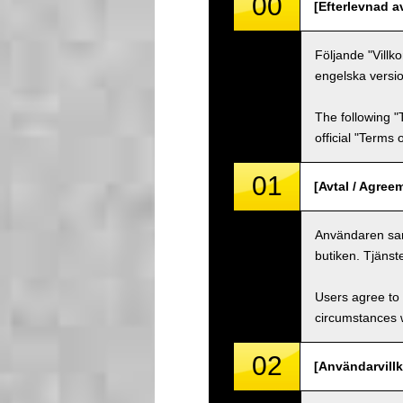
00
[Efterlevnad a
Följande "Villk
engelska versio
The following "
official "Terms
01
[Avtal / Agree
Användaren samt
butiken. Tjänst
Users agree to 
circumstances w
02
[Användarvillk