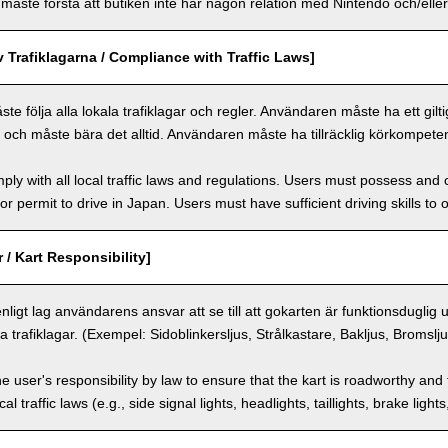
ste förstå att butiken inte har någon relation med Nintendo och/eller 
v Trafiklagarna / Compliance with Traffic Laws]
 följa alla lokala trafiklagar och regler. Användaren måste ha ett giltigt 
n och måste bära det alltid. Användaren måste ha tillräcklig körkompeten
ly with all local traffic laws and regulations. Users must possess and ca
 or permit to drive in Japan. Users must have sufficient driving skills to 
 / Kart Responsibility]
enligt lag användarens ansvar att se till att gokarten är funktionsduglig
a trafiklagar. (Exempel: Sidoblinkersljus, Strålkastare, Bakljus, Bromslj
the user's responsibility by law to ensure that the kart is roadworthy and
al traffic laws (e.g., side signal lights, headlights, taillights, brake light