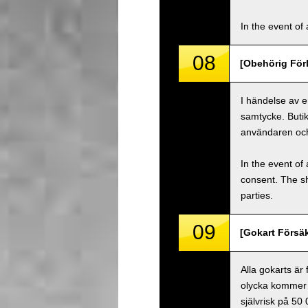
In the event of 
08
[Obehörig Förl
I händelse av e
samtycke. Buti
användaren oc
In the event of 
consent. The s
parties.
09
[Gokart Försäk
Alla gokarts är
olycka kommer 
självrisk på 50