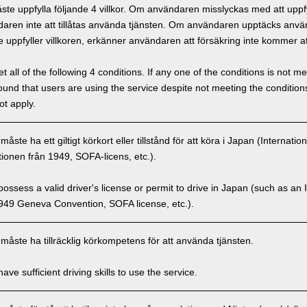
e uppfylla följande 4 villkor. Om användaren misslyckas med att uppfyl
ren inte att tillåtas använda tjänsten. Om användaren upptäcks använd
 uppfyller villkoren, erkänner användaren att försäkring inte kommer at
 all of the following 4 conditions. If any one of the conditions is not m
is found that users are using the service despite not meeting the conditi
ot apply.
ste ha ett giltigt körkort eller tillstånd för att köra i Japan (Internatio
onen från 1949, SOFA-licens, etc.).
ssess a valid driver's license or permit to drive in Japan (such as an I
949 Geneva Convention, SOFA license, etc.).
åste ha tillräcklig körkompetens för att använda tjänsten.
ve sufficient driving skills to use the service.