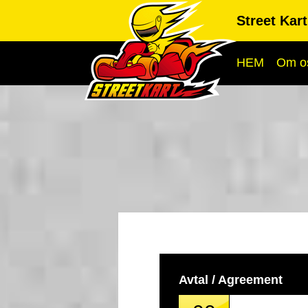
Street Kar
HEM
Om o
Avtal / Agreement