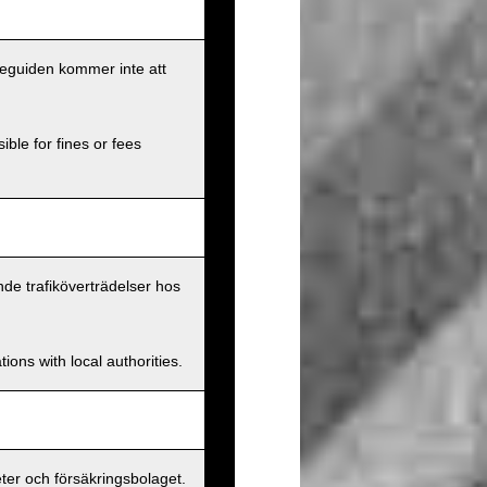
eseguiden kommer inte att
ible for fines or fees
nde trafiköverträdelser hos
ions with local authorities.
er och försäkringsbolaget.