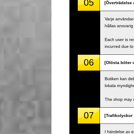
05
[Överträdelse a
Varje användare
hållas ansvarig
Each user is res
incurred due to 
06
[Olösta böter 
Butiken kan deb
lokala myndighe
The shop may ch
07
[Trafikolyckor 
I händelse av 