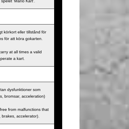
spelet 'Mario Kart'.
körkort eller tillstånd för
s för att köra gokarten.
rry at all times a valid
operate a kart.
 utan dysfunktioner som
us, bromsar, acceleration)
 free from malfunctions that
s, brakes, accelerator).