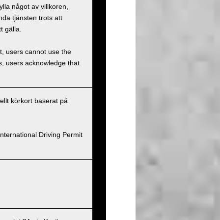
la något av villkoren,
a tjänsten trots att
t gälla.
et, users cannot use the
ons, users acknowledge that
nellt körkort baserat på
nternational Driving Permit