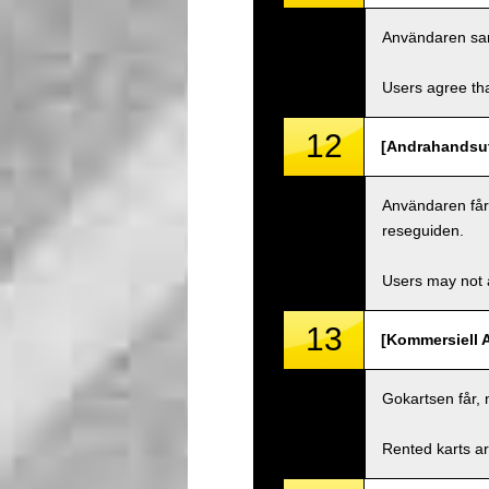
Användaren samty
Users agree tha
12
[Andrahandsut
Användaren får i
reseguiden.
Users may not a
13
[Kommersiell 
Gokartsen får, 
Rented karts ar