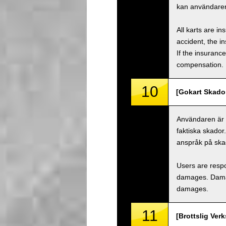
kan användaren
All karts are i
accident, the i
If the insuranc
compensation.
10
[Gokart Skado
Användaren är a
faktiska skador
anspråk på ska
Users are respo
damages. Damage
damages.
11
[Brottslig Ver