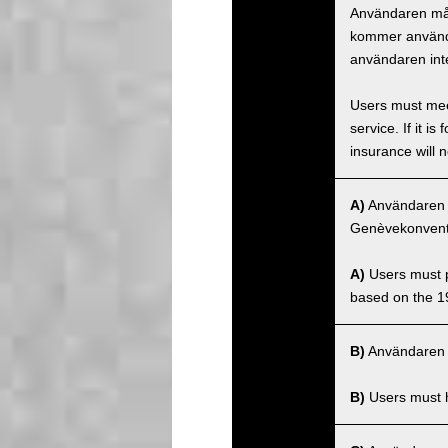
Användaren måst
kommer använda
användaren inte
Users must meet
service. If it 
insurance will n
A)
Användaren må
Genèvekonventi
A)
Users must po
based on the 1
B)
Användaren m
B)
Users must ha