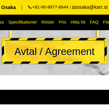
osaka@kart.st
t Osaka
📞+81-90-9977-6644
📧
ss
Specifikationer
Röster
Pris
Hitta hit
FAQ
Fö
Avtal / Agreement