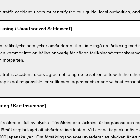
a traffic accident, users must notify the tour guide, local authorities, 
ikning / Unauthorized Settlement]
n trafikolycka samtycker användaren till att inte ingå en förlikning med
ken kommer inte att hållas ansvarig för någon förlikningsöverenskomm
h motparten.
a traffic accident, users agree not to agree to settlements with the othe
hop is not responsible for settlement agreements made without consen
ring / Kart Insurance]
 försäkrade i fall av olycka. Försäkringens täckning är begränsad och r
försäkringsbolaget att utvärdera incidenten. Vid denna tidpunkt måste
 000 japanska yen. Om försäkringsbolaget utvärderar att olyckan är ett r