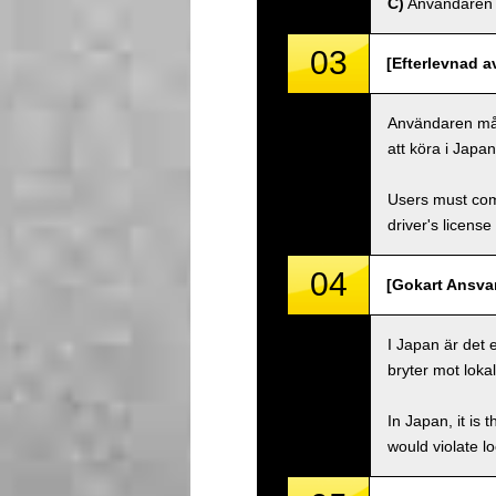
C)
Användaren må
03
[Efterlevnad a
Användaren måste
att köra i Japa
Users must comp
driver's license
04
[Gokart Ansvar
I Japan är det 
bryter mot lokal
In Japan, it is 
would violate loc