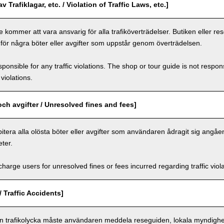
v Trafiklagar, etc. / Violation of Traffic Laws, etc.]
 kommer att vara ansvarig för alla trafiköverträdelser. Butiken eller r
 för några böter eller avgifter som uppstår genom överträdelsen.
ponsible for any traffic violations. The shop or tour guide is not respons
violations.
och avgifter / Unresolved fines and fees]
itera alla olösta böter eller avgifter som användaren ådragit sig angåe
ter.
arge users for unresolved fines or fees incurred regarding traffic violat
/ Traffic Accidents]
en trafikolycka måste användaren meddela reseguiden, lokala myndighet